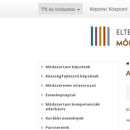
Képzési Központ
TK és intézetei
Módszertani képzések
A
Készségfejlesztő képzések
Módszeresen vitasorozat
Eseménynaptár
Módszertani kompetenciák
adatbázis
B
Korábbi események
Ak
Partnereink