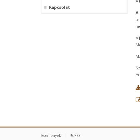
A 
Kapcsolat
A
te
mó
A 
M
Ma
Sz
ér
Események
RSS