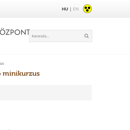
HU
EN
|
zus
ő minikurzus