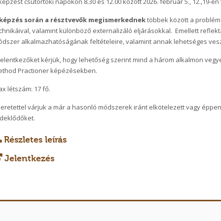
képzést csütörtöki napokon 8.30 és 12.00 között 2026. február 5., 12.,19-én 
 képzés során a résztvevők megismerkednek
többek között a probléma
chnikáival, valamint különböző externalizáló eljárásokkal. Emellett reflek
dszer alkalmazhatóságának feltételeire, valamint annak lehetséges veszé
jelentkezőket kérjük, hogy lehetőség szerint mind a három alkalmon vegye
ethod Practioner képézésekben.
x létszám: 17 fő.
eretettel várjuk a már a hasonló módszerek iránt elkötelezett vagy éppen
deklődőket.
Részletes leírás
Jelentkezés