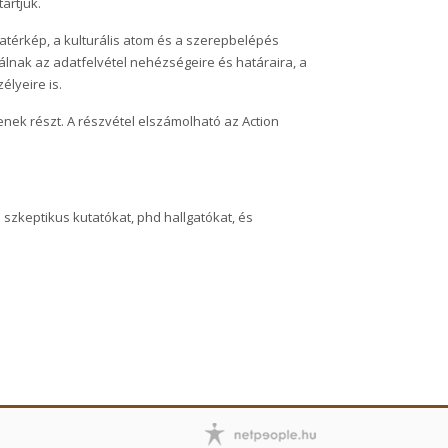
tartjuk.
térkép, a kulturális atom és a szerepbelépés
tálnak az adatfelvétel nehézségeire és határaira, a
lyeire is.
nek részt. A részvétel elszámolható az Action
 szkeptikus kutatókat, phd hallgatókat, és