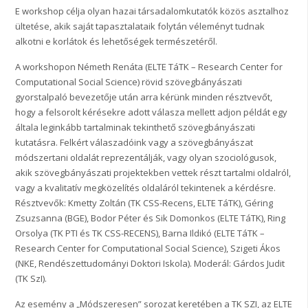
E workshop célja olyan hazai társadalomkutatók közös asztalhoz
ültetése, akik saját tapasztalataik folytán véleményt tudnak
alkotni e korlátok és lehetőségek természetéről.
A workshopon Németh Renáta (ELTE TáTK – Research Center for
Computational Social Science) rövid szövegbányászati
gyorstalpaló bevezetője után arra kérünk minden résztvevőt,
hogy a felsorolt kérésekre adott válasza mellett adjon példát egy
általa leginkább tartalminak tekinthető szövegbányászati
kutatásra. Felkért válaszadóink vagy a szövegbányászat
módszertani oldalát reprezentálják, vagy olyan szociológusok,
akik szövegbányászati projektekben vettek részt tartalmi oldalról,
vagy a kvalitatív megközelítés oldaláról tekintenek a kérdésre.
Résztvevők: Kmetty Zoltán (TK CSS-Recens, ELTE TáTK), Géring
Zsuzsanna (BGE), Bodor Péter és Sik Domonkos (ELTE TáTK), Ring
Orsolya (TK PTI és TK CSS-RECENS), Barna Ildikó (ELTE TáTK –
Research Center for Computational Social Science), Szigeti Ákos
(NKE, Rendészettudományi Doktori Iskola). Moderál: Gárdos Judit
(TK SzI).
Az esemény a „Módszeresen” sorozat keretében a TK SZI, az ELTE