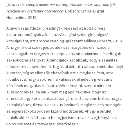
„Neither the complications nor the opportunities necessitate outright
rejection or unreflective acceptance”
Dobson: Critical Digital
Humanities, 2019.
A távolvasás (’distant reading’) kifejezést az irodalom-és
kultúratudományok alkalmazzák a gépi szövegfeldolgozás
kritikájaként, azt a ’close reading’-gel szembeállítva (Moretti, 2013).
A nagyméretű szöveges adatok számítógépes elemzése a
szociológiában is egyszerre képezi túlzott optimizmus és elfogult
szkepticizmus tárgyát. A támogatók azt állítják, hogy e számítási
módszerek alapvetően át fogják alakítani a társadalomtudományi
kutatást, míg az ellenzők elutasítják ezt a megközelítést, arra
hivatkozva, hogy azok nem alkalmasak elméletileg releváns
kérdések megválaszolására. Véleményünk szerint mindkét
álláspont téves, de létük nem meglepő, tekintve, hogy az
innováció egy korai szakaszában járunk. És az sem biztos, hogy a
számítógépes, illetve klasszikus kvalitatív megközelítés homogén
és egymást kölcsönösen kizáró módszerek. Ahogy a terület
stabilizálódik, várhatóan fel fogjuk ismerni a szövegbányászat
valós korlátait és tényleges lehetőségeit.