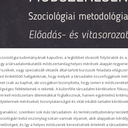
szociológia tudományának kapuőrei, a legtöbbet olvasott folyóiratok és a 
gy a társadalomkutatók módszertanilag helyes mérések alapján tegyenek 
nszékek, vagy specializált oktatók által tartott kurzusok feladata világs
ánt érdeklődő hallgatóknak, hogy melyek a társadalmi összefüggések mé
met csak az kaphat, aki vizsgákon bizonyította, hogy ismeri e módszerek
égséges feltételeinek is tekintik. A különféle társadalmi kérdésekre fókus
m kell módszertani dilemmákkal foglalkozniuk, hanem egyértelmű kritér
lytelennek méréseket; bizonytalanságot és vitát inkább tartalmi kérdése
yanakkor, szemben sok más társadalom- és természettudományi területte
ociológián belül viszonylag sokan vannak olyanok, akik alapjaiban kér
hetőségeit, és így a helyes módszerek keresésének értelmét a társadalmi 