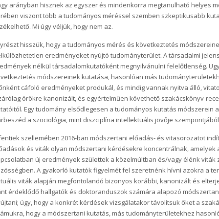
gy arányban hisznek az egyszer és mindenkorra megtanulható helyes mód
rében viszont több a tudományos méréssel szemben szkeptikusabb kutató. 
zékelhető. Mi úgy véljük, hogy nem az.
yrészt hisszük, hogy a tudományos mérés és következtetés módszereinek
lkülözhetetlen eredményeket nyújtó tudományterület. A társadalmi je
edmények nélkül társadalomkutatóként megnyilvánulni felelőtlenség. Ugy
vetkeztetés módszereinek kutatása, hasonlóan más tudományterületekhez
őnként cáfoló eredményeket produkál, és mindig vannak nyitva álló, vitato
zárólag örökre kanonizált, és egyértelműen követhető szakácskönyv-recep
tatóitól. Egy tudomány elsődlegesen a tudományos kutatás módszerein al
rbeszéd a szociológia, mint diszciplína intellektuális jövője szempontjábó
fentiek szellemében 2016-ban módszertani előadás- és vitasorozatot ind
őadások és viták olyan módszertani kérdésekre koncentrálnak, amelyek 
pcsolatban új eredmények születtek a közelmúltban és/vagy élénk viták
zösségben. A gyakorló kutatók figyelmét fel szeretnénk hívni azokra a t
tuális viták alapján megfontolandó bizonyos korábbi, kanonizált és elterj
ánt érdeklődő hallgatók és doktoranduszok számára alapozó módszertani
újtani; úgy, hogy a konkrét kérdések vizsgálatakor távolítsuk őket a szak
ámukra, hogy a módszertani kutatás, más tudományterületekhez hason