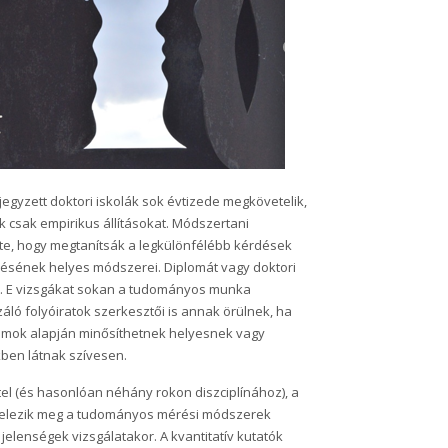
jegyzett doktori iskolák sok évtizede megkövetelik,
csak empirikus állításokat. Módszertani
zerte, hogy megtanítsák a legkülönfélébb kérdések
résének helyes módszerei. Diplomát vagy doktori
et. E vizsgákat sokan a tudományos munka
záló folyóiratok szerkesztői is annak örülnek, ha
iumok alapján minősíthetnek helyesnek vagy
kben látnak szívesen.
l (és hasonlóan néhány rokon diszciplínához), a
dőjelezik meg a tudományos mérési módszerek
jelenségek vizsgálatakor. A kvantitatív kutatók