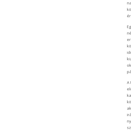
na
kö
ér
Eg
né
er
kö
id
ki
ok
pá
A 
el
ka
kö
ak
ir
ny
sz