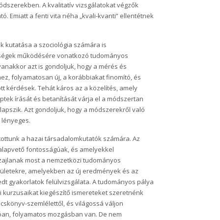
szerekben. A kvalitatív vizsgálatokat végzők
Emiatt a fenti vita néha „kvali-kvanti” ellentétnek
 kutatása a szociológia számára is
lenségek működésére vonatkozó tudományos
anakkor azt is gondoljuk, hogy a mérés és
, folyamatosan új, a korábbiakat finomító, és
tt kérdések. Tehát káros az a közelítés, amely
tek írását és betanítását várja el a módszertan
apszik. Azt gondoljuk, hogy a módszerekről való
l lényeges.
ítottunk a hazai társadalomkutatók számára. Az
alapvető fontosságúak, és amelyekkel
 zajlanak most a nemzetközi tudományos
erületekre, amelyekben az új eredmények és az
edt gyakorlatok felülvizsgálata. A tudományos pálya
 kurzusaikat kiegészítő ismereteket szeretnénk
ácskönyv-szemlélettől, és világossá váljon
lóan, folyamatos mozgásban van. De nem