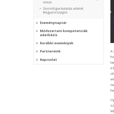
vissza
Szociológiai kutatási adatok
Magyarországon
Eseménynaptár
Módszertani kompetenciák
adatbázis
Korábbi események
A 
Partnereink
ho
Kapcsolat
ta
ir
cí
el
ne
he
Ug
sz
le