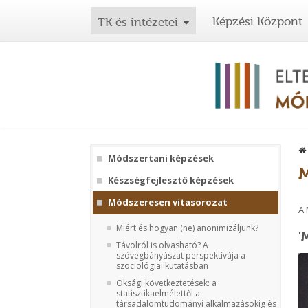
Képzési Központ
TK és intézetei
Módszertani képzések
M
Készségfejlesztő képzések
Módszeresen vitasorozat
A 
Miért és hogyan (ne) anonimizáljunk?
'
Távolról is olvasható? A
szövegbányászat perspektívája a
szociológiai kutatásban
Oksági következtetések: a
statisztikaelmélettől a
társadalomtudományi alkalmazásokig és