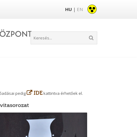
HU
EN
|
IDE
előadásai pedig
kattintva érhetőek el.
vitasorozat