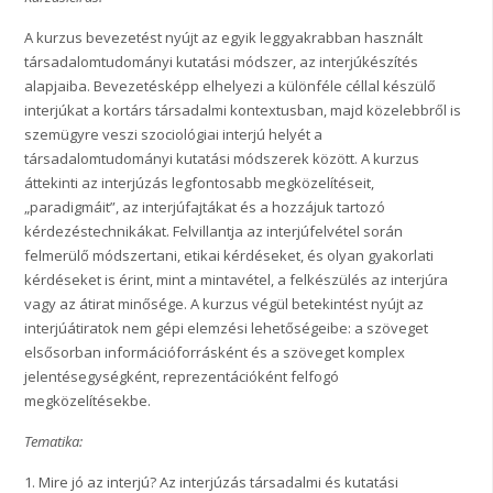
A kurzus bevezetést nyújt az egyik leggyakrabban használt
társadalomtudományi kutatási módszer, az interjúkészítés
alapjaiba. Bevezetésképp elhelyezi a különféle céllal készülő
interjúkat a kortárs társadalmi kontextusban, majd közelebbről is
szemügyre veszi szociológiai interjú helyét a
társadalomtudományi kutatási módszerek között. A kurzus
áttekinti az interjúzás legfontosabb megközelítéseit,
„paradigmáit”, az interjúfajtákat és a hozzájuk tartozó
kérdezéstechnikákat. Felvillantja az interjúfelvétel során
felmerülő módszertani, etikai kérdéseket, és olyan gyakorlati
kérdéseket is érint, mint a mintavétel, a felkészülés az interjúra
vagy az átirat minősége. A kurzus végül betekintést nyújt az
interjúátiratok nem gépi elemzési lehetőségeibe: a szöveget
elsősorban információforrásként és a szöveget komplex
jelentésegységként, reprezentációként felfogó
megközelítésekbe.
Tematika:
1. Mire jó az interjú? Az interjúzás társadalmi és kutatási