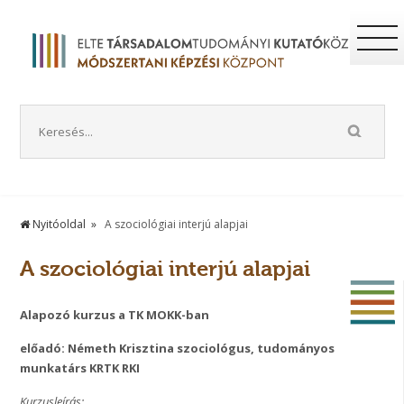
Nyitóoldal
A szociológiai interjú alapjai
A szociológiai interjú alapjai
Alapozó kurzus a TK MOKK-ban
előadó: Németh Krisztina szociológus, tudományos
munkatárs KRTK RKI
Kurzusleírás: