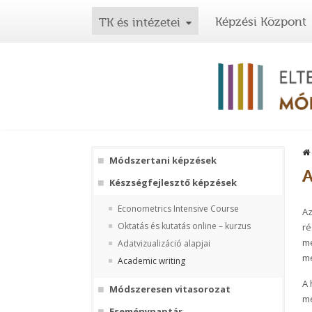
Képzési Központ
TK és intézetei
Módszertani képzések
A
Készségfejlesztő képzések
Econometrics Intensive Course
Az
Oktatás és kutatás online – kurzus
ré
me
Adatvizualizáció alapjai
me
Academic writing
A 
Módszeresen vitasorozat
me
Eseménynaptár