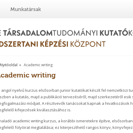
Munkatársak
Nyitóoldal
Academic writing
cademic writing
 angol nyelvű kurzus elsősorban junior kutatókat készít fel nemzetközi t
szben a kutatás, majd a publikáció tervezéséről, majd szerkezetéről esik s
gfogalmazási módjait. A résztvevők tanácsokat kapnak a hivatkozások 
gfelelő kifejezések kiválasztásához is.
haladó academic writing kurzus, a korábbi ismeretekre építve, elsősorban 
gfelelő folyóirat megtalálása; ez kiterjeszthető rangos könyv, könyvfejeze