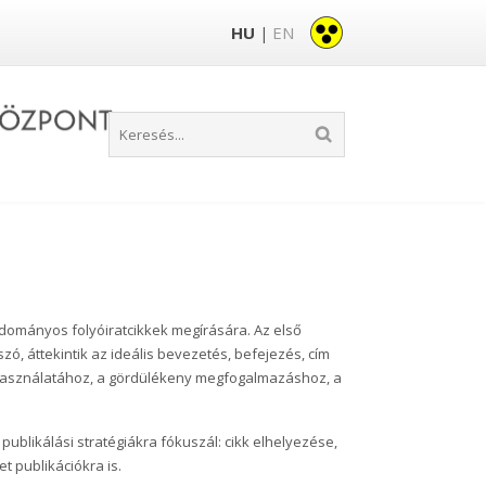
HU
EN
|
udományos folyóiratcikkek megírására. Az első
zó, áttekintik az ideális bevezetés, befejezés, cím
használatához, a gördülékeny megfogalmazáshoz, a
publikálási stratégiákra fókuszál: cikk elhelyezése,
t publikációkra is.