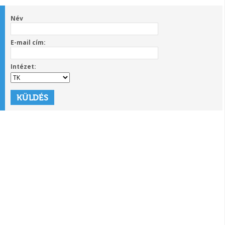
Név
E-mail cím:
Intézet: