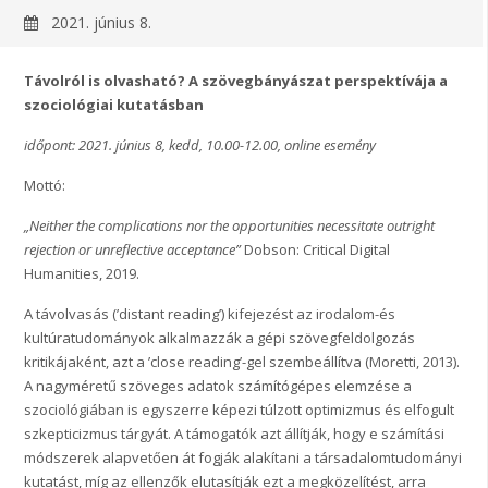
2021. június 8.
Távolról is olvasható? A szövegbányászat perspektívája a
szociológiai kutatásban
időpont: 2021. június 8, kedd, 10.00-12.00, online esemény
Mottó:
„Neither the complications nor the opportunities necessitate outright
rejection or unreflective acceptance”
Dobson: Critical Digital
Humanities, 2019.
A távolvasás (’distant reading’) kifejezést az irodalom-és
kultúratudományok alkalmazzák a gépi szövegfeldolgozás
kritikájaként, azt a ’close reading’-gel szembeállítva (Moretti, 2013).
A nagyméretű szöveges adatok számítógépes elemzése a
szociológiában is egyszerre képezi túlzott optimizmus és elfogult
szkepticizmus tárgyát. A támogatók azt állítják, hogy e számítási
módszerek alapvetően át fogják alakítani a társadalomtudományi
kutatást, míg az ellenzők elutasítják ezt a megközelítést, arra