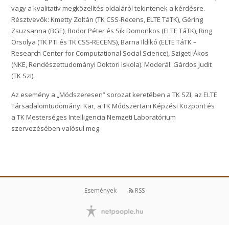
vagy a kvalitatív megközelítés oldaláról tekintenek a kérdésre.
Résztvevők: Kmetty Zoltán (TK CSS-Recens, ELTE TáTK), Géring
Zsuzsanna (BGE), Bodor Péter és Sik Domonkos (ELTE TáTK), Ring
Orsolya (TK PTI és TK CSS-RECENS), Barna Ildikó (ELTE TáTK –
Research Center for Computational Social Science), Szigeti Ákos
(NKE, Rendészettudományi Doktori Iskola). Moderál: Gárdos Judit
(TK SzI).
Az esemény a „Módszeresen” sorozat keretében a TK SZI, az ELTE
Társadalomtudományi Kar, a TK Módszertani Képzési Központ és
a TK Mesterséges Intelligencia Nemzeti Laboratórium
szervezésében valósul meg.
Események
RSS