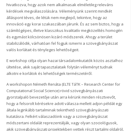
hivatkozva, hogy azok nem alkalmasak elméletileg releváns
kérdések megválaszolására. Véleményünk szerint mindkét
álláspont téves, de létük nem meglepő, tekintve, hogy az
innováció egy korai szakaszában járunk. És az sem biztos, hogy a
számítógépes, illetve klasszikus kvalitatív megközelítés homogén
és egymást kölcsönösen kizáró módszerek. Ahogy a terület
stabilizálódik, várhatóan fel fogjuk ismerni a szövegbányászat
valós korlátait és tényleges lehetőségeit.
E workshop célja olyan hazai társadalomkutatók közös asztalhoz
ültetése, akik saját tapasztalataik folytán véleményt tudnak
alkotni e korlátok és lehetőségek természetéről.
A workshopon Németh Renáta (ELTE TáTK – Research Center for
Computational Social Science) rövid szövegbányászati
gyorstalpaló bevezetője után arra kérünk minden résztvevőt,
hogy a felsorolt kérésekre adott válasza mellett adjon példát egy
általa leginkább tartalminak tekinthető szövegbányászati
kutatásra. Felkért válaszadóink vagy a szövegbányászat
módszertani oldalát reprezentálják, vagy olyan szociológusok,
akik szövegbányászati projektekben vettek részt tartalmi oldalról,